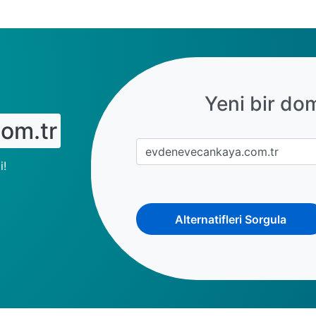
Yeni bir do
om.tr
i!